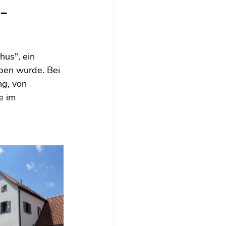
-
us", ein 
ben wurde. Bei 
g, von 
e im 