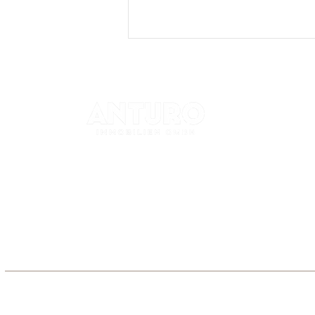
KONTAK
+49 (0) 72
kontakt@a
Lange Straße 79
76530 Baden-Baden
© 2023 Artur