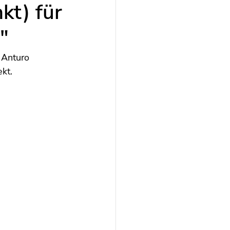
kt) für
"
 Anturo 
kt. 