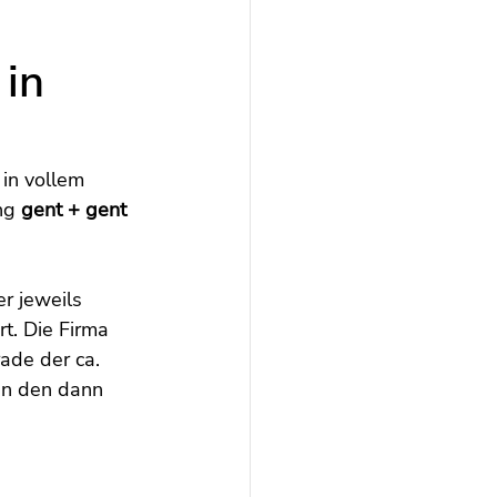
in
in vollem 
ng 
gent + gent
r jeweils 
t. Die Firma 
ade der ca. 
in den dann 