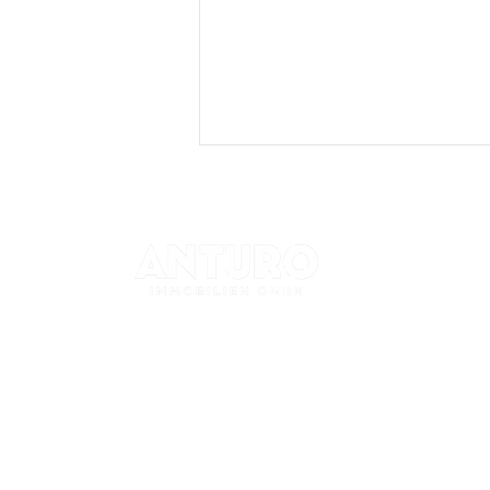
KONTAK
+49 (0) 72
kontakt@a
Lange Straße 79
76530 Baden-Baden