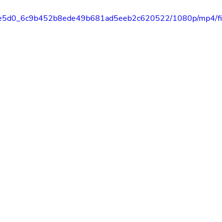
eo/0ee5d0_6c9b452b8ede49b681ad5eeb2c620522/1080p/mp4/f